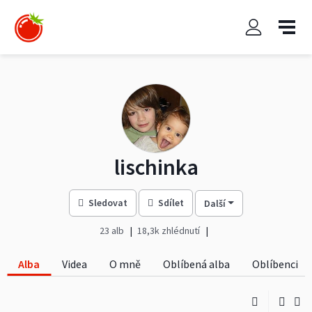
lischinka
Sledovat
Sdílet
Další
23 alb
18,3k zhlédnutí
Alba
Videa
O mně
Oblíbená alba
Oblíbenci